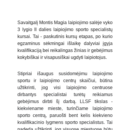
Savaitgalį Montis Magia laipiojimo salėje vyko
3 lygio II dalies laipiojimo sporto specialistų
kursai. Tai - paskutinis kursų etapas, po kurio
egzaminus sėkmingai išlaikę dalyviai įgyja
kvalifikaciją bei reikalingas žinias ir gebėjimus
kokybiškai ir visapusiškai ugdyti laipiotojus.
Stipriai išaugus susidomėjimu laipiojimo
sportu ir laipiojimo centrų skaičiui, būtina
užtikrinti, jog visi laipiojimo centruose
dirbantys specialistai turėtų reikiamus
gebėjimus dirbti šį darbą. LLSF tikslas -
kiekviename mieste, turinčiame laipiojimo
sporto centrą, paruošti bent kelis kiekvieno
kvalifikacinio lygmens sporto specialistus. Tai
padeda užtikrinti, jog visuose miestuose būtų