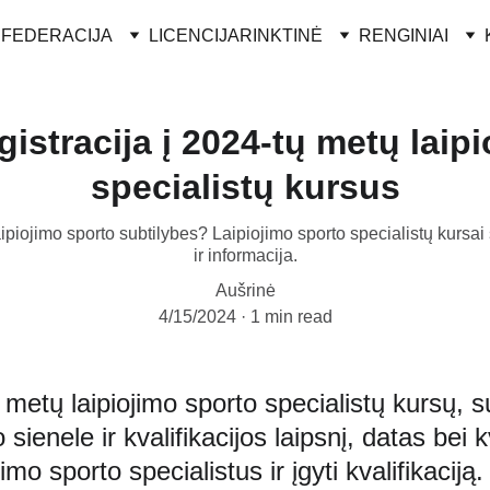
FEDERACIJA
LICENCIJA
RINKTINĖ
RENGINIAI
gistracija į 2024-tų metų laip
specialistų kursus
 laipiojimo sporto subtilybes? Laipiojimo sporto specialistų kursa
ir informacija.
Aušrinė
4/15/2024
1 min read
tų laipiojimo sporto specialistų kursų, su
o sienele ir kvalifikacijos laipsnį, datas bei
jimo sporto specialistus ir įgyti kvalifikacij