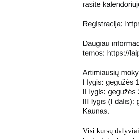
rasite kalendoriuj
Registracija: 
http
Daugiau informaci
temos: 
https://la
Artimiausių mok
I lygis: gegužės 
II lygis: gegužės
III lygis (I dali
Kaunas.
Visi kursų dalyviai