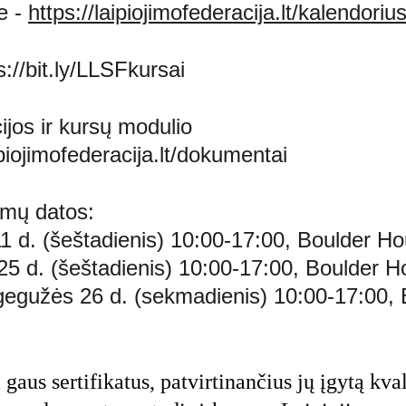
e - 
https://laipiojimofederacija.lt/kalendoriu
s://bit.ly/LLSFkursai
jos ir kursų modulio 
ipiojimofederacija.lt/dokumentai
ymų datos:
11 d. (šeštadienis) 10:00-17:00, Boulder H
 25 d. (šeštadienis) 10:00-17:00, Boulder 
s): gegužės 26 d. (sekmadienis) 10:00-17:00,
 gaus sertifikatus, patvirtinančius jų įgytą kvali