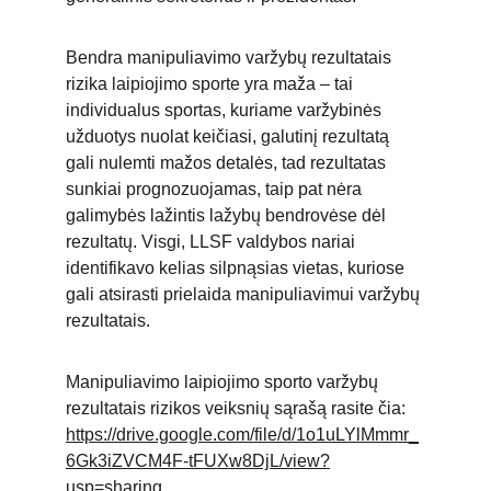
Bendra manipuliavimo varžybų rezultatais 
rizika laipiojimo sporte yra maža – tai 
individualus sportas, kuriame varžybinės 
užduotys nuolat keičiasi, galutinį rezultatą 
gali nulemti mažos detalės, tad rezultatas 
sunkiai prognozuojamas, taip pat nėra 
galimybės lažintis lažybų bendrovėse dėl 
rezultatų. Visgi, LLSF valdybos nariai 
identifikavo kelias silpnąsias vietas, kuriose 
gali atsirasti prielaida manipuliavimui varžybų 
rezultatais.
Manipuliavimo laipiojimo sporto varžybų 
rezultatais rizikos veiksnių sąrašą rasite čia:
https://drive.google.com/file/d/1o1uLYlMmmr_
6Gk3iZVCM4F-tFUXw8DjL/view?
usp=sharing