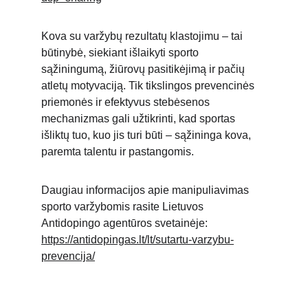
Kova su varžybų rezultatų klastojimu – tai 
būtinybė, siekiant išlaikyti sporto 
sąžiningumą, žiūrovų pasitikėjimą ir pačių 
atletų motyvaciją. Tik tikslingos prevencinės 
priemonės ir efektyvus stebėsenos 
mechanizmas gali užtikrinti, kad sportas 
išliktų tuo, kuo jis turi būti – sąžininga kova, 
paremta talentu ir pastangomis.
Daugiau informacijos apie manipuliavimas 
sporto varžybomis rasite Lietuvos 
Antidopingo agentūros svetainėje: 
https://antidopingas.lt/lt/sutartu-varzybu-
prevencija/