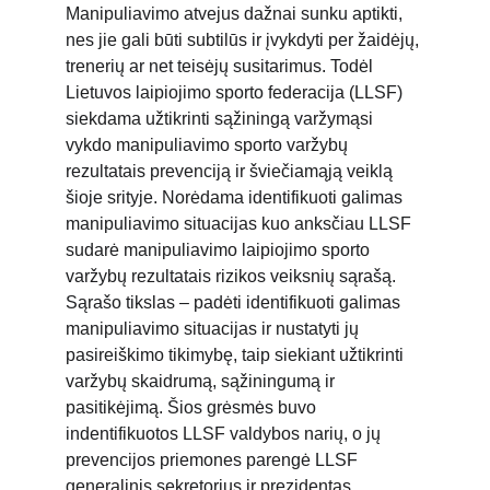
Manipuliavimo atvejus dažnai sunku aptikti, 
nes jie gali būti subtilūs ir įvykdyti per žaidėjų, 
trenerių ar net teisėjų susitarimus. Todėl 
Lietuvos laipiojimo sporto federacija (LLSF) 
siekdama užtikrinti sąžiningą varžymąsi 
vykdo manipuliavimo sporto varžybų 
rezultatais prevenciją ir šviečiamąją veiklą 
šioje srityje. Norėdama identifikuoti galimas 
manipuliavimo situacijas kuo anksčiau LLSF 
sudarė manipuliavimo laipiojimo sporto 
varžybų rezultatais rizikos veiksnių sąrašą. 
Sąrašo tikslas – padėti identifikuoti galimas 
manipuliavimo situacijas ir nustatyti jų 
pasireiškimo tikimybę, taip siekiant užtikrinti 
varžybų skaidrumą, sąžiningumą ir 
pasitikėjimą. Šios grėsmės buvo 
indentifikuotos LLSF valdybos narių, o jų 
prevencijos priemones parengė LLSF 
generalinis sekretorius ir prezidentas.