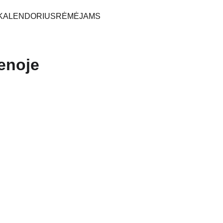
KALENDORIUS
RĖMĖJAMS
ienoje