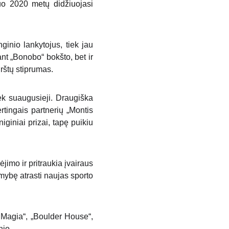
nuo 2020 metų didžiuojasi
ginio lankytojus, tiek jau
nt „Bonobo“ bokšto, bet ir
rštų stiprumas.
ek suaugusieji. Draugiška
rtingais partnerių „Montis
iginiai prizai, tapę puikiu
imo ir pritraukia įvairaus
mybę atrasti naujas sporto
 Magia“, „Boulder House“,
nio.