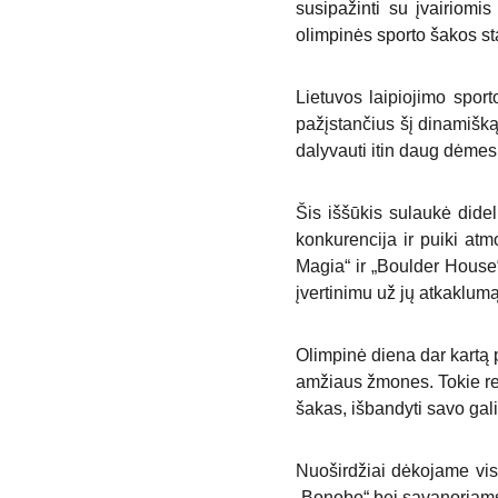
susipažinti su įvairiomi
olimpinės sporto šakos st
Lietuvos laipiojimo sport
pažįstančius šį dinamišką 
dalyvauti itin daug dėmes
Šis iššūkis sulaukė dide
konkurencija ir puiki atm
Magia“ ir „Boulder House“ 
įvertinimu už jų atkaklumą
Olimpinė diena dar kartą p
amžiaus žmones. Tokie ren
šakas, išbandyti savo gal
Nuoširdžiai dėkojame vis
„Bonobo“ bei savanoriams