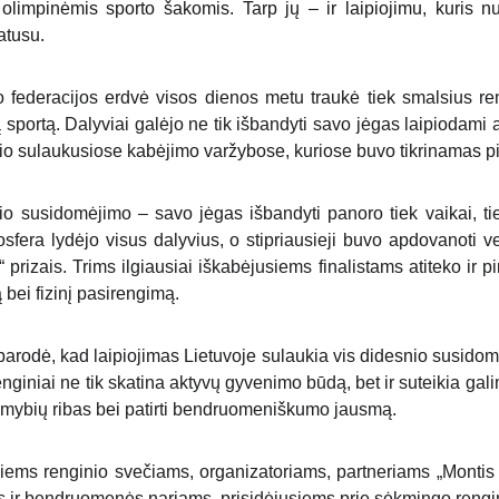
s olimpinėmis sporto šakomis. Tarp jų – ir laipiojimu, kuris 
atusu.
o federacijos erdvė visos dienos metu traukė tiek smalsius ren
sportą. Dalyviai galėjo ne tik išbandyti savo jėgas laipiodami a
io sulaukusiose kabėjimo varžybose, kuriose buvo tikrinamas pi
lio susidomėjimo – savo jėgas išbandyti panoro tiek vaikai, ti
osfera lydėjo visus dalyvius, o stipriausieji buvo apdovanoti ve
prizais. Trims ilgiausiai iškabėjusiems finalistams atiteko ir pin
 bei fizinį pasirengimą.
arodė, kad laipiojimas Lietuvoje sulaukia vis didesnio susidomėj
giniai ne tik skatina aktyvų gyvenimo būdą, bet ir suteikia gali
imybių ribas bei patirti bendruomeniškumo jausmą.
iems renginio svečiams, organizatoriams, partneriams „Montis
 ir bendruomenės nariams, prisidėjusiems prie sėkmingo rengi