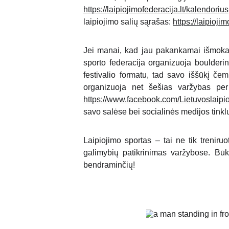
https://laipiojimofederacija.lt/kalendorius
laipiojimo salių sąrašas:
https://laipioj
Jei manai, kad jau pakankamai išmokai 
sporto federacija organizuoja boulder
festivalio formatu, tad savo iššūkį čem
organizuoja net šešias varžybas pe
https://www.facebook.com/Lietuvoslaipio
savo salėse bei socialinės medijos tinkl
Laipiojimo sportas – tai ne tik treniru
galimybių patikrinimas varžybose. Būk 
bendraminčių!