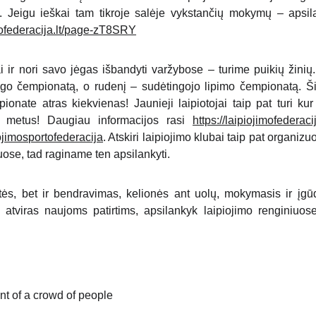
. Jeigu ieškai tam tikroje salėje vykstančių mokymų – apsi
imofederacija.lt/page-zT8SRY
ir nori savo jėgas išbandyti varžybose – turime puikių žinių.
ingo čempionatą, o rudenį – sudėtingojo lipimo čempionatą. Š
pionate atras kiekvienas! Jaunieji laipiotojai taip pat turi 
r metus! Daugiau informacijos rasi
https://laipiojimofederaci
jimosportofederacija
. Atskiri laipiojimo klubai taip pat organiz
uose, tad raginame ten apsilankyti.
otės, bet ir bendravimas, kelionės ant uolų, mokymasis ir įgū
atviras naujoms patirtims, apsilankyk laipiojimo renginiuose