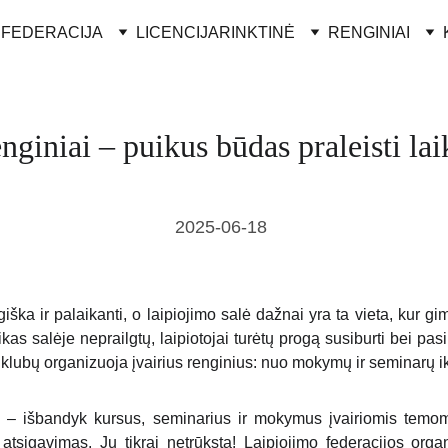
FEDERACIJA
LICENCIJA
RINKTINĖ
RENGINIAI
nginiai – puikus būdas praleisti la
2025-06-18
ka ir palaikanti, o laipiojimo salė dažnai yra ta vieta, kur g
kas salėje neprailgtų, laipiotojai turėtų progą susiburti bei pasi
 klubų organizuoja įvairius renginius: nuo mokymų ir seminarų iki 
 – išbandyk kursus, seminarius ir mokymus įvairiomis temom
s atsigavimas. Jų tikrai netrūksta! Laipiojimo federacijos org