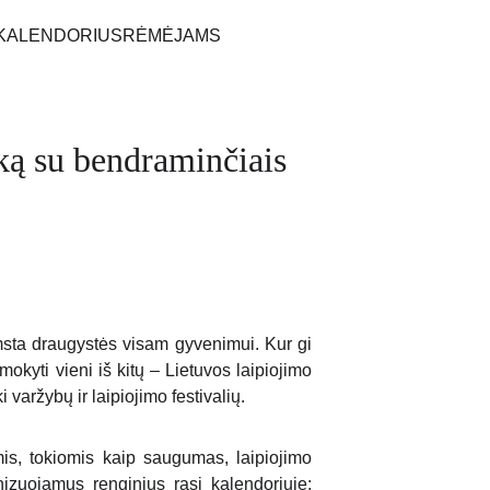
KALENDORIUS
RĖMĖJAMS
iką su bendraminčiais
imsta draugystės visam gyvenimui. Kur gi
mokyti vieni iš kitų – Lietuvos laipiojimo
varžybų ir laipiojimo festivalių.
is, tokiomis kaip saugumas, laipiojimo
anizuojamus renginius rasi kalendoriuje: