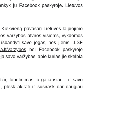
lankyk jų Facebook paskyroje. Lietuvos
 Kiekvieną pavasarį Lietuvos laipiojimo
ios varžybos atviros visiems, vykdomos
kur išbandyti savo jėgas, nes jiems LLSF
ja.lt/varzybos
bei Facebook paskyroje
uoja savo varžybas, apie kurias jie skelbia
džių tobulinimas, o galiausiai – ir savo
, plėsk akiratį ir susirask dar daugiau