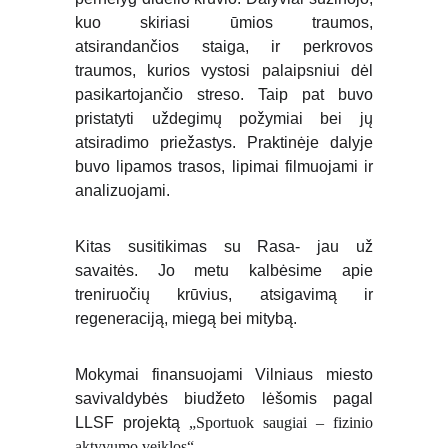
kuo skiriasi ūmios traumos,
atsirandančios staiga, ir perkrovos
traumos, kurios vystosi palaipsniui dėl
pasikartojančio streso. Taip pat buvo
pristatyti uždegimų požymiai bei jų
atsiradimo priežastys. Praktinėje dalyje
buvo lipamos trasos, lipimai filmuojami ir
analizuojami.
Kitas susitikimas su Rasa- jau už
savaitės. Jo metu kalbėsime apie
treniruočių krūvius, atsigavimą ir
regeneraciją, miegą bei mitybą.
Mokymai finansuojami Vilniaus miesto
savivaldybės biudžeto lėšomis pagal
LLSF projektą
„Sportuok saugiai – fizinio
aktyvumo veiklos“.