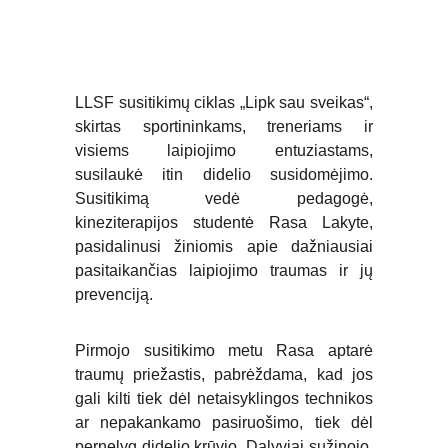
LLSF susitikimų ciklas „Lipk sau sveikas“,
skirtas sportininkams, treneriams ir
visiems laipiojimo entuziastams,
susilaukė itin didelio susidomėjimo.
Susitikimą vedė pedagogė,
kineziterapijos studentė Rasa Lakyte,
pasidalinusi žiniomis apie dažniausiai
pasitaikančias laipiojimo traumas ir jų
prevenciją.
Pirmojo susitikimo metu Rasa aptarė
traumų priežastis, pabrėždama, kad jos
gali kilti tiek dėl netaisyklingos technikos
ar nepakankamo pasiruošimo, tiek dėl
pernelyg didelio krūvio. Dalyviai sužinojo,